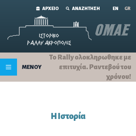
Skip to content
ΑΡΧΕΙΟ
ΑΝΑΖΗΤΗΣΗ
ΕΝ
GR
Το Rally ολοκληρωθηκε με
επιτυχία. Ραντεβού του
MENOY
χρόνου!
Η Ιστορία