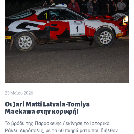
23 Μαΐου 2026
Οι Jari Matti Latvala-Tomiya
Maekawa στην κορυφή!
Το βράδυ της Παρασκευής ξεκίνησε το Ιστορικό
Ράλλυ Ακρόπολις, με τα 60 πληρώματα που διήλθαν