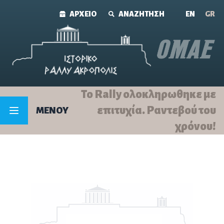
Skip to content
ΑΡΧΕΙΟ
ΑΝΑΖΗΤΗΣΗ
ΕΝ
GR
Το Rally ολοκληρωθηκε με
επιτυχία. Ραντεβού του
MENOY
χρόνου!