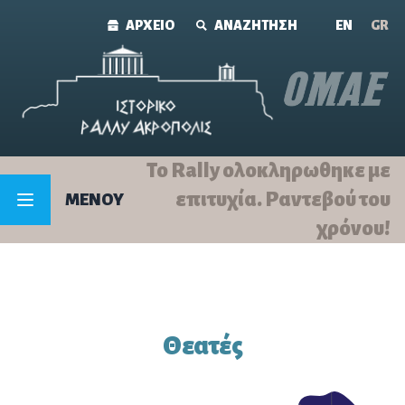
Skip to content
ΑΡΧΕΙΟ
ΑΝΑΖΗΤΗΣΗ
ΕΝ
GR
Το Rally ολοκληρωθηκε με
επιτυχία. Ραντεβού του
MENOY
χρόνου!
Θεατές