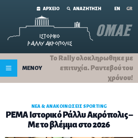
Skip to content
ΑΡΧΕΙΟ
ΑΝΑΖΗΤΗΣΗ
ΕΝ
GR
Το Rally ολοκληρωθηκε με
επιτυχία. Ραντεβού του
MENOY
χρόνου!
ΝΈΑ & ΑΝΑΚΟΙΝΏΣΕΙΣ SPORTING
PEMA Ιστορικό Ράλλυ Ακρόπολις –
Με το βλέμμα στο 2026