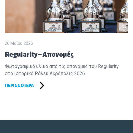
26 Μαΐου 2026
Regularity – Απονομές
Φωτογραφικό υλικό από τις απονομές του Regularity
στο Ιστορικό Ράλλυ Ακρόπολις 2026
ΠΕΡΙΣΣΌΤΕΡΑ
Footer of Historic Acropolis